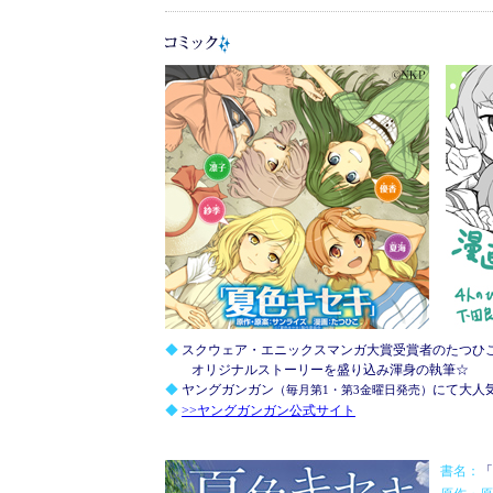
◆
スクウェア・エニックスマンガ大賞受賞者のたつひ
オリジナルストーリーを盛り込み渾身の執筆☆
◆
ヤングガンガン
にて大人
（毎月第1・第3金曜日発売）
◆
>>ヤングガンガン公式サイト
書名：
「