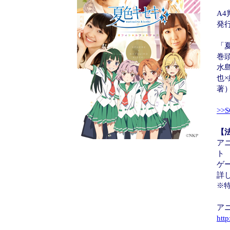
A4
発
「
巻
水
也
著
>>
【
ア
ト
ゲ
詳
※
ア
http