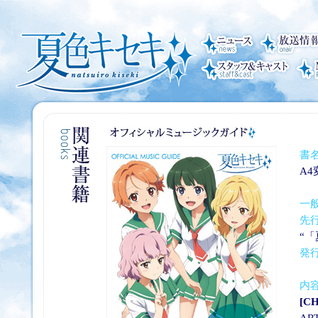
書
A4
一
先
“
発
内
[C
AR