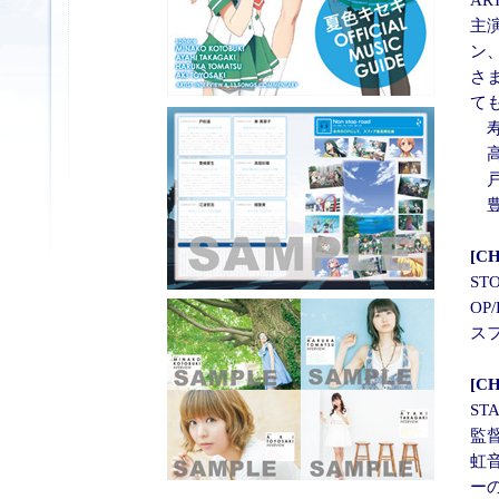
主
ン
さ
て
寿
高
戸
豊
[C
ST
O
ス
[C
ST
監
虹
ー