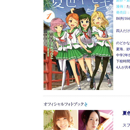
原作・原
漫画：
た
発売日：
B6判/1
四人だけ
のどかな
夏海、紗
中学2年
下校時間
4人が共
夏
ス